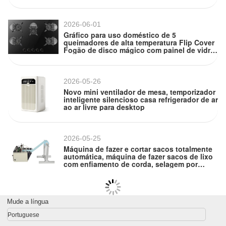
escondida em forma de L suporte de
prateleira triangular
2026-06-01
Gráfico para uso doméstico de 5
queimadores de alta temperatura Flip Cover
Fogão de disco mágico com painel de vidro
incorporado, compatível com GLP e gás
natural
2026-05-26
Novo mini ventilador de mesa, temporizador
inteligente silencioso casa refrigerador de ar
ao ar livre para desktop
2026-05-25
Máquina de fazer e cortar sacos totalmente
automática, máquina de fazer sacos de lixo
com enfiamento de corda, selagem por
prensa a quente, máquina de fazer sacos
com cordão totalmente automática
Mude a língua
Portuguese