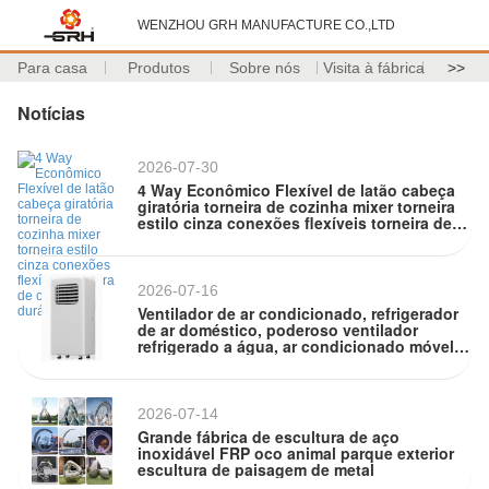
WENZHOU GRH MANUFACTURE CO.,LTD
Para casa
Produtos
Sobre nós
Visita à fábrica
>>
Notícias
2026-07-30
4 Way Econômico Flexível de latão cabeça
giratória torneira de cozinha mixer torneira
estilo cinza conexões flexíveis torneira de
cozinha durável
2026-07-16
Ventilador de ar condicionado, refrigerador
de ar doméstico, poderoso ventilador
refrigerado a água, ar condicionado móvel
silencioso, pequeno ventilador de ar
condicionado atacado
2026-07-14
Grande fábrica de escultura de aço
inoxidável FRP oco animal parque exterior
escultura de paisagem de metal