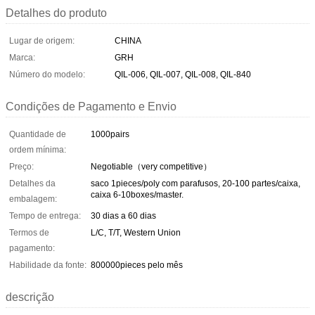
Detalhes do produto
Lugar de origem:
CHINA
Marca:
GRH
Número do modelo:
QIL-006, QIL-007, QIL-008, QIL-840
Condições de Pagamento e Envio
Quantidade de
1000pairs
ordem mínima:
Preço:
Negotiable（very competitive）
Detalhes da
saco 1pieces/poly com parafusos, 20-100 partes/caixa,
caixa 6-10boxes/master.
embalagem:
Tempo de entrega:
30 dias a 60 dias
Termos de
L/C, T/T, Western Union
pagamento:
Habilidade da fonte:
800000pieces pelo mês
descrição