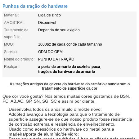
Punhos da tração do hardware
Material:
Liga de zinco
AMOSTRA:
Disponível
Tratamento de
Dependa do seu exigido
superfície:
MOQ:
1000pz de cada cor de cada tamanho
Serviço:
ODM DO OEM
Nome do produto:
PUNHO DA TRAÇÃO
a porta de armário da cozinha puxa
Realçar:
,
trações do hardware do armário
As trações antigas da gaveta do hardware do armário anunciaram o
tratamento de superfície da cor
Que cor você gosta? Nós temos muitas cores gostamos de BSN,
PC, AB.AC, GP, SN, SG, SC e assim por diante.
Desenvolva todos os anos muito o molde novo;
Adopted avançou a tecnologia para que o tratamento de
superfície assegure-se de que nosso produto fosse resistência
de corrosão extrema e resistência de envelhecimento.
Usado como acessórios do hardware do metal para a
madeira/porta de alumínio/de vidro;
Preço baixo pela venda da fábrica & boa qualidade pelo controle