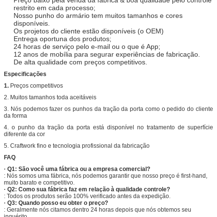
restrito em cada processo;
Nosso punho do armário tem muitos tamanhos e cores
disponíveis.
Os projetos do cliente estão disponíveis (o OEM)
Entrega oportuna dos produtos;
24 horas de serviço pelo e-mail ou o que é App;
12 anos
de mobília para segurar experiências de fabricação.
De alta qualidade com preços competitivos.
Especificações
1.
Preços competitivos
2. Muitos tamanhos toda aceitáveis
3. Nós podemos fazer os punhos da tração da porta como o pedido do cliente
da forma
4.
o punho da tração da porta está disponível no tratamento de superfície
diferente da cor
5. Craftwork fino e tecnologia profissional da fabricação
FAQ
· Q1: São você uma fábrica ou a empresa comercial?
: Nós somos uma fábrica, nós podemos garantir que nosso preço é first-hand,
muito barato e competitivo.
· Q2: Como sua fábrica faz em relação à qualidade controle?
: Todos os produtos serão 100% verificado antes da expedição.
· Q3: Quando posso eu obter o preço?
: Geralmente nós citamos dentro 24 horas depois que nós obtemos seu
inquérito.