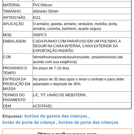
MATERIAL
PVC/Silicon
TAMANHO
diâmetro 50mm
ARTIGO NÃO.
6111
APLICAÇÃO
O armário, gaveta, armário, vestuário, mobília, porta,
armário, cozinha, banheiro, quarto segura
MOQ
500PCS
EMBALAGEM
CADA PUNHO COM PARAFUSO EM UM POLYBAG, A
SEGUIR NA CAIXA INTERNA, CAIXA EXTERIOR DA
EXPORTAÇÃO PADRÃO
COR
Vermelho/rosa/verde/azul/cinza/etc. amarelos/roxos (de
acordo com sua exigência)
PROVANDO O
No prazo de 7-10 dias
TEMPO
ENTREGA DA
No prazo de 30 dias após o sinal o contrato e para obter
PRODUÇÃO EM
adiantado o depósito de 30%
MASSA
TERMOS DO
L/C, T/T, UNIÃO DE WEBSTERN…
PAGAMENTO
OEM
ACEITÁVEL
botões da gaveta das crianças
Etiquetas:
,
botão de porta da criança
botões de porta das crianças
,