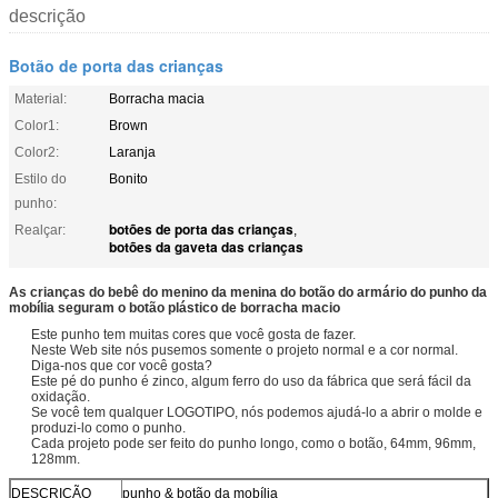
descrição
Botão de porta das crianças
Material:
Borracha macia
Color1:
Brown
Color2:
Laranja
Estilo do
Bonito
punho:
botões de porta das crianças
Realçar:
,
botões da gaveta das crianças
As crianças do bebê do menino da menina do botão do armário do punho da
mobília seguram o botão plástico de borracha macio
Este punho tem muitas cores que você gosta de fazer.
Neste Web site nós pusemos somente o projeto normal e a cor normal.
Diga-nos que cor você gosta?
Este pé do punho é zinco, algum ferro do uso da fábrica que será fácil da
oxidação.
Se você tem qualquer LOGOTIPO, nós podemos ajudá-lo a abrir o molde e
produzi-lo como o punho.
Cada projeto pode ser feito do punho longo, como o botão, 64mm, 96mm,
128mm.
DESCRIÇÃO
punho & botão da mobília