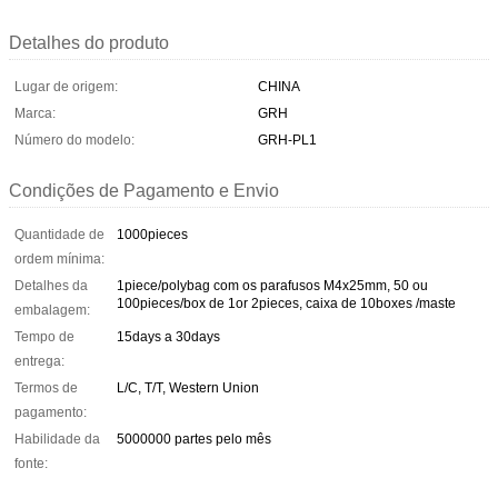
Detalhes do produto
Lugar de origem:
CHINA
Marca:
GRH
Número do modelo:
GRH-PL1
Condições de Pagamento e Envio
Quantidade de
1000pieces
ordem mínima:
Detalhes da
1piece/polybag com os parafusos M4x25mm, 50 ou
100pieces/box de 1or 2pieces, caixa de 10boxes /maste
embalagem:
Tempo de
15days a 30days
entrega:
Termos de
L/C, T/T, Western Union
pagamento:
Habilidade da
5000000 partes pelo mês
fonte: