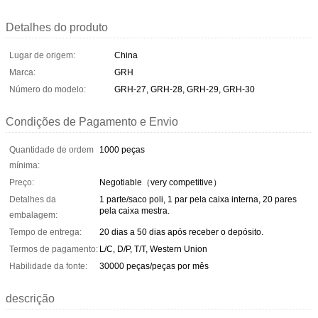
Detalhes do produto
Lugar de origem:
China
Marca:
GRH
Número do modelo:
GRH-27, GRH-28, GRH-29, GRH-30
Condições de Pagamento e Envio
Quantidade de ordem
1000 peças
mínima:
Preço:
Negotiable（very competitive）
Detalhes da
1 parte/saco poli, 1 par pela caixa interna, 20 pares
pela caixa mestra.
embalagem:
Tempo de entrega:
20 dias a 50 dias após receber o depósito.
Termos de pagamento:
L/C, D/P, T/T, Western Union
Habilidade da fonte:
30000 peças/peças por mês
descrição