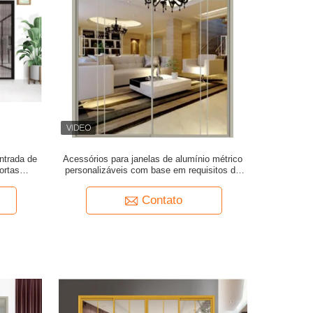
ntrada de
Acessórios para janelas de alumínio métrico
ortas
personalizáveis com base em requisitos de
de duas
projeto com estilo de projeto moderno
adequado para projetos comerciais
Contato