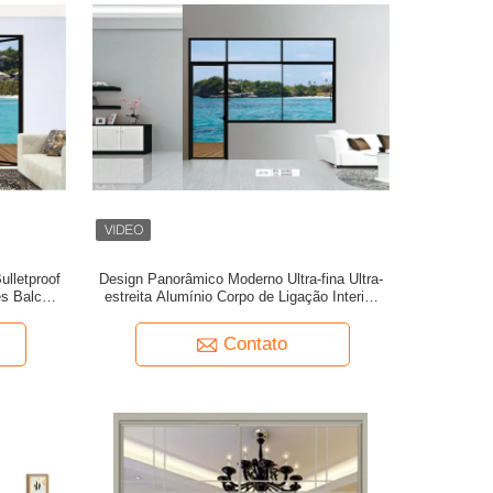
ulletproof
Design Panorâmico Moderno Ultra-fina Ultra-
es Balcão
estreita Alumínio Corpo de Ligação Interior
o Patio
Sala de estar Porta Rolamento Puxa Centro
Comercial Garagem Jardim
Contato