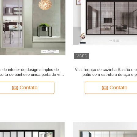
o de interior de design simples de
Vila Terraço de cozinha Balcão e e
porta de banheiro única porta de vidro
pátio com estrutura de aço e p
nte portas de banheiro internas com
deslizantes de vidro temperado 
fechadura
camadas para casas
Contato
Contato