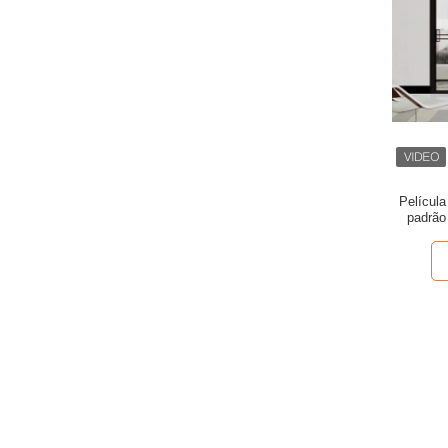
Película
padrão
espessu
janel