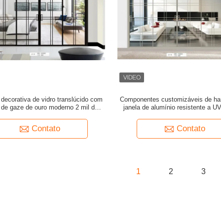
 decorativa de vidro translúcido com
Componentes customizáveis ​​de ha
 de gaze de ouro moderno 2 mil de
janela de alumínio resistente a U
ra 1,52x30m/rolo para divisória de
adequados para diversas aplic
a de porta deslizante de escritório
arquitetônicas
Contato
Contato
1
2
3