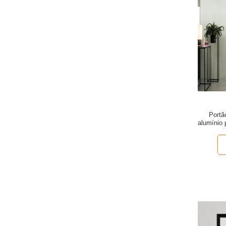
Portã
alumínio 
balança