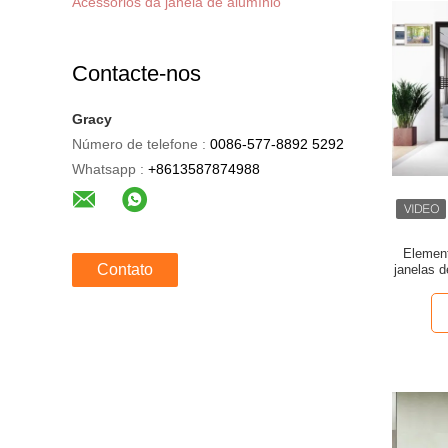
Acessórios da janela de alumínio
Contacte-nos
Gracy
Número de telefone :
0086-577-8892 5292
Whatsapp :
+8613587874988
Element
Contato
janelas d
para ofe