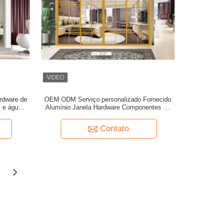
rdware de
OEM ODM Serviço personalizado Fornecido
V e água,
Alumínio Janela Hardware Componentes de
ações
tamanho métrico projetados para uso
comercial e residencial
Contato