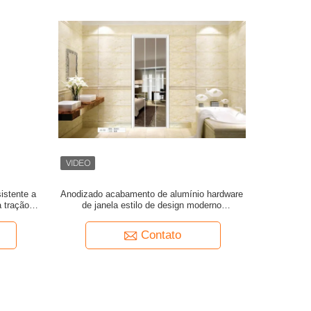
istente a
Anodizado acabamento de alumínio hardware
 tração
de janela estilo de design moderno
la pesada
componentes duráveis para projetos
comerciais e residenciais
Contato