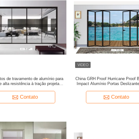
os de travamento de alumínio para
China GRH Proof Hurricane Proof B
e alta resistência à tração projetados
Impact Alumínio Portas Deslizant
recer desempenho seguro e duradouro
Grande Porta Deslizante de Vidr
Contato
Contato