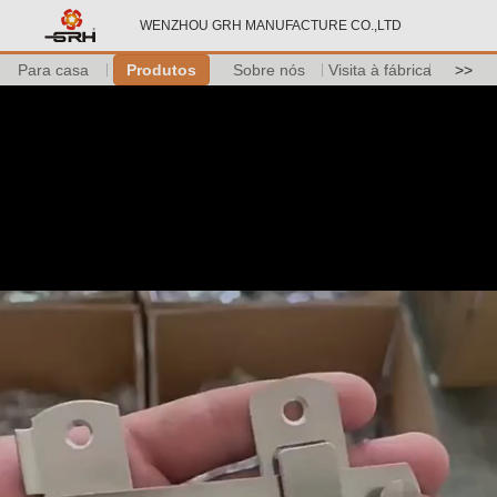
WENZHOU GRH MANUFACTURE CO.,LTD
Para casa
Produtos
Sobre nós
Visita à fábrica
>>