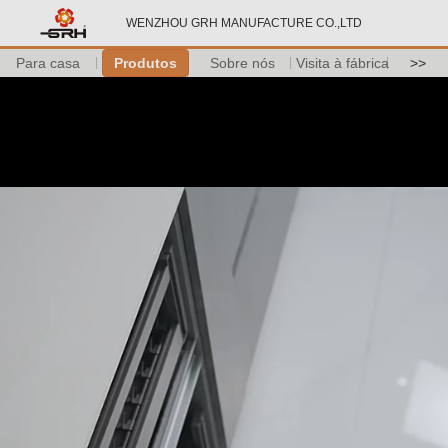
WENZHOU GRH MANUFACTURE CO.,LTD
Para casa
Produtos
Sobre nós
Visita à fábrica
>>