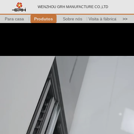
WENZHOU GRH MANUFACTURE CO.,LTD
Para casa
Produtos
Sobre nós
Visita à fábrica
>>