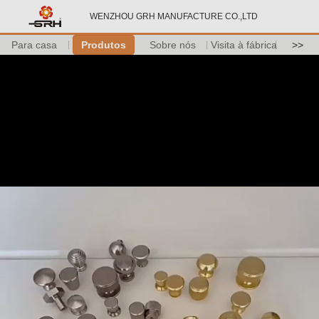
WENZHOU GRH MANUFACTURE CO.,LTD
Para casa
Produtos
Sobre nós
Visita à fábrica
>>